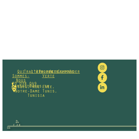
Qui
Traiteur
L'Atelier
Promesse
Actualités
Commander
Sommes-
Verte
Nous
70 038 049
contact@apes.tn
3bis, Rue Enée,
Notre-Dame Tunis,
Tunisia