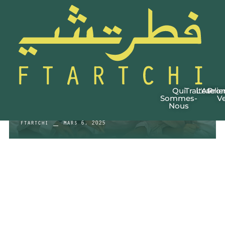
Qui
Traiteur
L'Atelie
Pro
Arrivée d’Une Nouvelle
Sommes-
Ve
Nous
Promotion!
ftartchi
mars 6, 2025