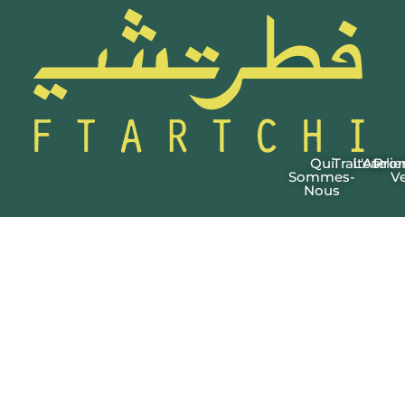
Qui
Traiteur
L'Atelie
Pro
Sommes-
Ve
Nous