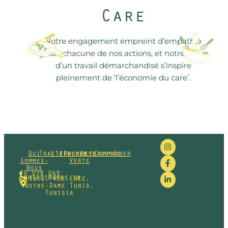
Care
Notre engagement empreint d’empathie
guide chacune de nos actions, et notre vision
d’un travail démarchandisé s’inspire
pleinement de ‘l’économie du care’.
Qui
Traiteur
L'Atelier
Promesse
Actualités
Commander
Sommes-
Verte
Nous
70 038 049
contact@apes.tn
3bis, Rue Enée,
Notre-Dame Tunis,
Tunisia