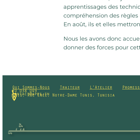
apprentissages des techniq
compréhension des règles d’h
En août, ils et elles mettr
Nous les avons donc accueil
donner des forces pour cet
Qui Sommes-Nous
Traiteur
L'Atelier
Promess
70 038 049
contact@apes.tn
3bis, Rue Enée, Notre-Dame Tunis, Tunisia