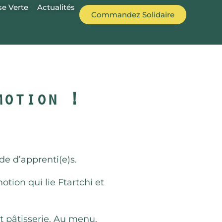
e Verte
Actualités
Commandez Solidaire
omotion !
ade d’apprenti(e)s.
tion qui lie Ftartchi et
 pâtisserie. Au menu,